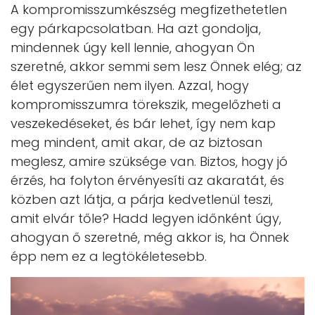
A kompromisszumkészség megfizethetetlen
egy párkapcsolatban. Ha azt gondolja,
mindennek úgy kell lennie, ahogyan Ön
szeretné, akkor semmi sem lesz Önnek elég; az
élet egyszerűen nem ilyen. Azzal, hogy
kompromisszumra törekszik, megelőzheti a
veszekedéseket, és bár lehet, így nem kap
meg mindent, amit akar, de az biztosan
meglesz, amire szüksége van. Biztos, hogy jó
érzés, ha folyton érvényesíti az akaratát, és
közben azt látja, a párja kedvetlenül teszi,
amit elvár tőle? Hadd legyen időnként úgy,
ahogyan ő szeretné, még akkor is, ha Önnek
épp nem ez a legtökéletesebb.