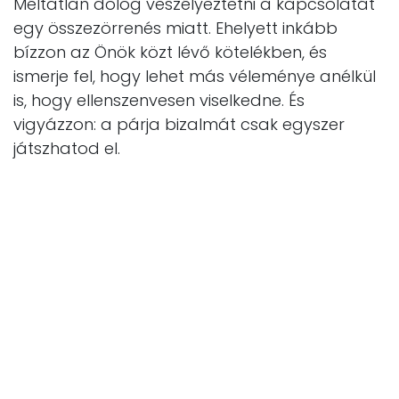
Méltatlan dolog veszélyeztetni a kapcsolatát
egy összezörrenés miatt. Ehelyett inkább
bízzon az Önök közt lévő kötelékben, és
ismerje fel, hogy lehet más véleménye anélkül
is, hogy ellenszenvesen viselkedne. És
vigyázzon: a párja bizalmát csak egyszer
játszhatod el.
Jólét
Sokkal könnyebben érezheti magát
kellemetlenül a párja Ön miatt, mint az
gondolná, melyet sokszor nem is szándékosan
tesz. Ha egy kicsit ingerült, és nem tud rajta
uralkodni, az vissza fog köszönni az Ön
hangszínében, a viselkedésében, a tetteiben,
ami miatt a szerelme kellemetlenül érezheti
magát. Fejezzék be egymás büntetését, és