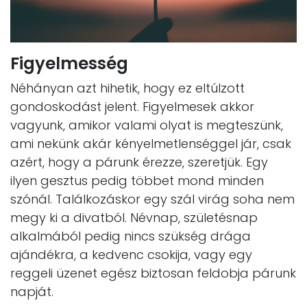
Figyelmesség
Néhányan azt hihetik, hogy ez eltúlzott
gondoskodást jelent. Figyelmesek akkor
vagyunk, amikor valami olyat is megteszünk,
ami nekünk akár kényelmetlenséggel jár, csak
azért, hogy a párunk érezze, szeretjük. Egy
ilyen gesztus pedig többet mond minden
szónál. Találkozáskor egy szál virág soha nem
megy ki a divatból. Névnap, születésnap
alkalmából pedig nincs szükség drága
ajándékra, a kedvenc csokija, vagy egy
reggeli üzenet egész biztosan feldobja párunk
napját.