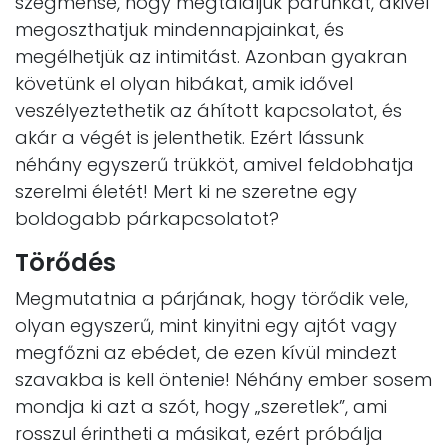
szegmense, hogy megtaláljuk párunkat, akivel
megoszthatjuk mindennapjainkat, és
megélhetjük az intimitást. Azonban gyakran
követünk el olyan hibákat, amik idővel
veszélyeztethetik az áhított kapcsolatot, és
akár a végét is jelenthetik. Ezért lássunk
néhány egyszerű trükköt, amivel feldobhatja
szerelmi életét! Mert ki ne szeretne egy
boldogabb párkapcsolatot?
Törődés
Megmutatnia a párjának, hogy törődik vele,
olyan egyszerű, mint kinyitni egy ajtót vagy
megfőzni az ebédet, de ezen kívül mindezt
szavakba is kell öntenie! Néhány ember sosem
mondja ki azt a szót, hogy „szeretlek”, ami
rosszul érintheti a másikat, ezért próbálja