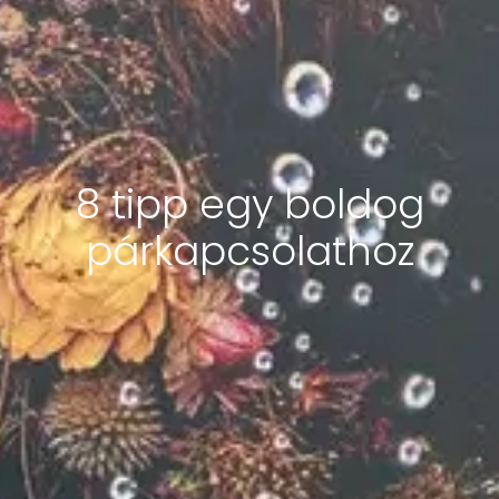
8 tipp egy boldog
párkapcsolathoz