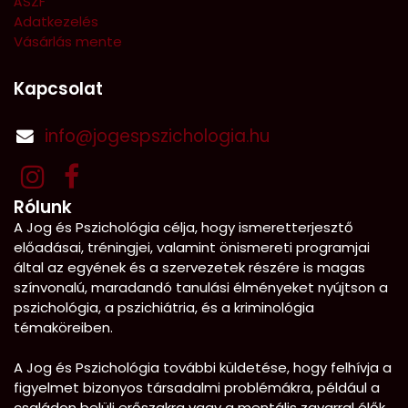
ÁSZF
Adatkezelés
Vásárlás mente
Kapcsolat
info@jogespszichologia.hu
Rólunk
A Jog és Pszichológia célja, hogy ismeretterjesztő
előadásai, tréningjei, valamint önismereti programjai
által az egyének és a szervezetek részére is magas
színvonalú, maradandó tanulási élményeket nyújtson a
pszichológia, a pszichiátria, és a kriminológia
témaköreiben.
A Jog és Pszichológia további küldetése, hogy felhívja a
figyelmet bizonyos társadalmi problémákra, például a
családon belüli erőszakra vagy a mentális zavarral élők