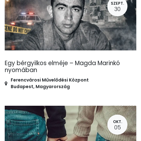
SZEPT.
30
Egy bérgyilkos elméje – Magda Marinkó
nyomában
Ferencvárosi Művelődési Központ
Budapest
,
Magyarország
OKT.
05