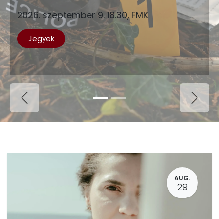
2026. szeptember 9. 18.30, FMK
Jegyek
Previous
Next
AUG.
29