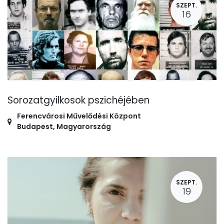
SZEPT.
16
Sorozatgyilkosok pszichéjében
Ferencvárosi Művelődési Központ
Budapest
,
Magyarország
SZEPT.
19