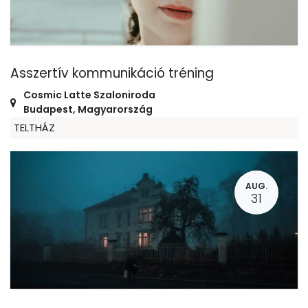
Asszertív kommunikáció tréning
Cosmic Latte Szaloniroda
Budapest
,
Magyarország
TELTHÁZ
AUG.
31