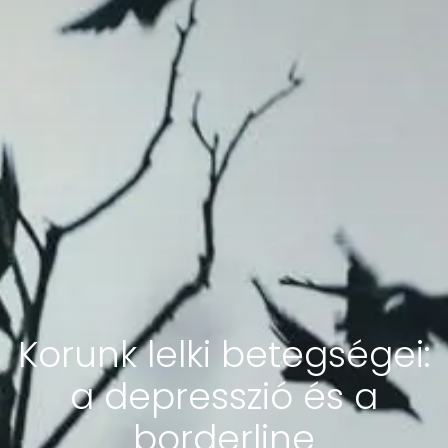
Korunk lelki betegségei:
a depresszió és a
borderline