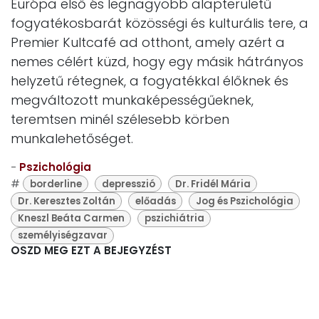
Európa első és legnagyobb alapterületű
fogyatékosbarát közösségi és kulturális tere, a
Premier Kultcafé ad otthont, amely azért a
nemes célért küzd, hogy egy másik hátrányos
helyzetű rétegnek, a fogyatékkal élőknek és
megváltozott munkaképességűeknek,
teremtsen minél szélesebb körben
munkalehetőséget.
-
Pszichológia
#
borderline
depresszió
Dr. Fridél Mária
Dr. Keresztes Zoltán
előadás
Jog és Pszichológia
Kneszl Beáta Carmen
pszichiátria
személyiségzavar
OSZD MEG EZT A BEJEGYZÉST