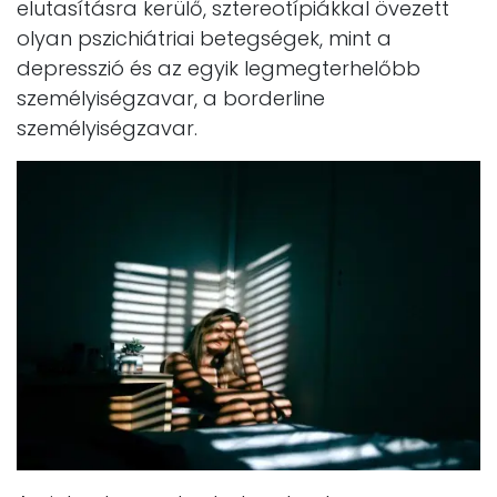
elutasításra kerülő, sztereotípiákkal övezett
olyan pszichiátriai betegségek, mint a
depresszió és az egyik legmegterhelőbb
személyiségzavar, a borderline
személyiségzavar.