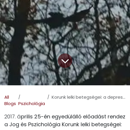
All
Korunk lelki betegségei: a depresszió és a borderline személyiségzavar
Blogs
Pszichológia
2017. á
prilis 25-én egyedülálló előadást rendez
a Jog és Pszichológia Korunk lelki betegségei: