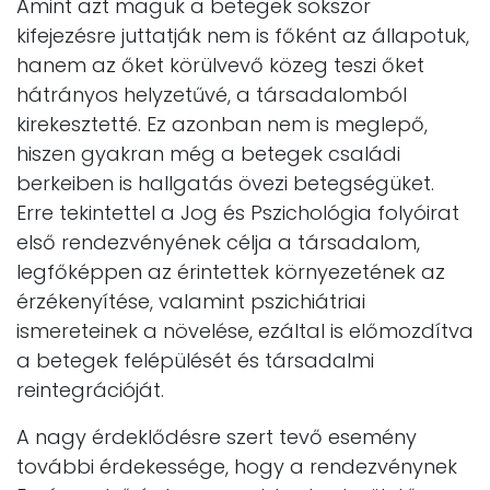
Amint azt maguk a betegek sokszor
kifejezésre juttatják nem is főként az állapotuk,
hanem az őket körülvevő közeg teszi őket
hátrányos helyzetűvé, a társadalomból
kirekesztetté. Ez azonban nem is meglepő,
hiszen gyakran még a betegek családi
berkeiben is hallgatás övezi betegségüket.
Erre tekintettel a Jog és Pszichológia folyóirat
első rendezvényének célja a társadalom,
legfőképpen az érintettek környezetének az
érzékenyítése, valamint pszichiátriai
ismereteinek a növelése, ezáltal is előmozdítva
a betegek felépülését és társadalmi
reintegrációját.
A nagy érdeklődésre szert tevő esemény
további érdekessége, hogy a rendezvénynek