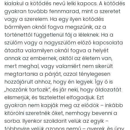
kialakul a kötődés nevű lelki kapocs. A kötődés
gyakran tovább fennmarad, mint a szeretet
vagy a szerelem. Ha egy ilyen kötődés
bármilyen oknál fogva megszűnik, az a
történettől függetlenül fáj a léleknek. Ha a
szülőm vagy a nagyszülőm előző kapcsolata
átadta valamilyen oknál fogva a helyét
annak az embernek, akitől az életem van,
mert meghal, vagy valamiért nem sikerült
megtartania a párját, azzal ténylegesen
hozzájárult ahhoz, hogy én legyek. Így ő is
„hozzánk tartozik”, és jár neki, hogy áldozatát
elismerjük, és tisztelettel elfogadjuk. Ezt
gyakran nem kapják meg az elődök – inkább
kitörölni szeretnék őket, nemhogy bevenni a
sorba. Ilyenkor szolidarit velük az egyik –
többnyire velük azonos nemű – gyerek, és úgy