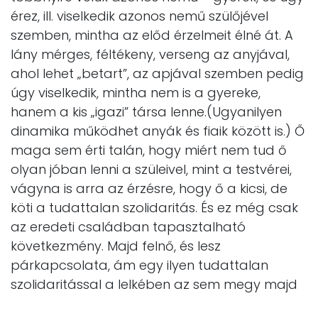
érez, ill. viselkedik azonos nemű szülőjével
szemben, mintha az előd érzelmeit élné át. A
lány mérges, féltékeny, verseng az anyjával,
ahol lehet „betart”, az apjával szemben pedig
úgy viselkedik, mintha nem is a gyereke,
hanem a kis „igazi” társa lenne.(Ugyanilyen
dinamika működhet anyák és fiaik között is.) Ő
maga sem érti talán, hogy miért nem tud ő
olyan jóban lenni a szüleivel, mint a testvérei,
vágyna is arra az érzésre, hogy ő a kicsi, de
köti a tudattalan szolidaritás. És ez még csak
az eredeti családban tapasztalható
következmény. Majd felnő, és lesz
párkapcsolata, ám egy ilyen tudattalan
szolidaritással a lelkében az sem megy majd
nagyobb zökkenők nélkül.