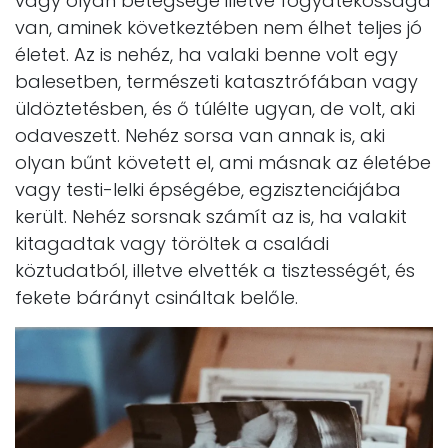
vagy olyan betegsége illetve fogyatékossága
van, aminek következtében nem élhet teljes jó
életet. Az is nehéz, ha valaki benne volt egy
balesetben, természeti katasztrófában vagy
üldöztetésben, és ő túlélte ugyan, de volt, aki
odaveszett. Nehéz sorsa van annak is, aki
olyan bűnt követett el, ami másnak az életébe
vagy testi-lelki épségébe, egzisztenciájába
került. Nehéz sorsnak számít az is, ha valakit
kitagadtak vagy töröltek a családi
köztudatból, illetve elvették a tisztességét, és
fekete bárányt csináltak belőle.