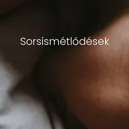
Sorsismétlődések