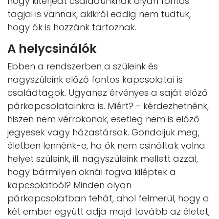
hogy kiterjedt családunknak olyan fontos
tagjai is vannak, akikről eddig nem tudtuk,
hogy ők is hozzánk tartoznak.
A helycsinálók
Ebben a rendszerben a szüleink és
nagyszüleink előző fontos kapcsolatai is
családtagok. Ugyanez érvényes a saját előző
párkapcsolatainkra is. Miért? - kérdezhetnénk,
hiszen nem vérrokonok, esetleg nem is előző
jegyesek vagy házastársak. Gondoljuk meg,
életben lennénk-e, ha ők nem csináltak volna
helyet szüleink, ill. nagyszüleink mellett azzal,
hogy bármilyen oknál fogva kiléptek a
kapcsolatból? Minden olyan
párkapcsolatban tehát, ahol felmerül, hogy a
két ember együtt adja majd tovább az életet,