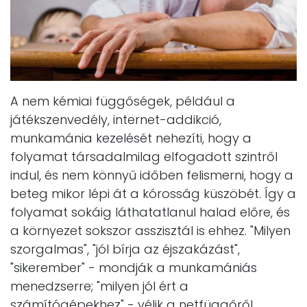
A nem kémiai függőségek, például a
játékszenvedély, internet-addikció,
munkamánia kezelését nehezíti, hogy a
folyamat társadalmilag elfogadott szintről
indul, és nem könnyű időben felismerni, hogy a
beteg mikor lépi át a kórosság küszöbét. Így a
folyamat sokáig láthatatlanul halad előre, és
a környezet sokszor asszisztál is ehhez. "Milyen
szorgalmas", "jól bírja az éjszakázást",
"sikerember" - mondják a munkamániás
menedzserre; "milyen jól ért a
számítógépekhez" - vélik a netfüggőről.