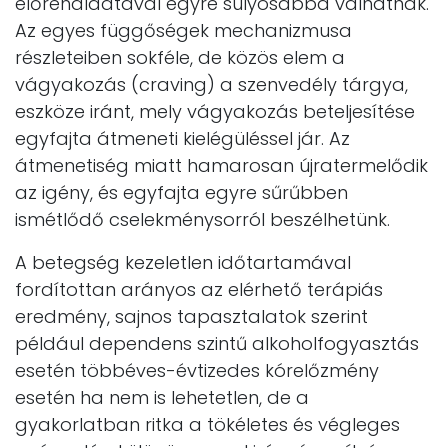
előrehaladtával egyre súlyosabbá válhatnak.
Az egyes függőségek mechanizmusa
részleteiben sokféle, de közös elem a
vágyakozás (craving) a szenvedély tárgya,
eszköze iránt, mely vágyakozás beteljesítése
egyfajta átmeneti kielégüléssel jár. Az
átmenetiség miatt hamarosan újratermelődik
az igény, és egyfajta egyre sűrűbben
ismétlődő cselekménysorról beszélhetünk.
A betegség kezeletlen időtartamával
fordítottan arányos az elérhető terápiás
eredmény, sajnos tapasztalatok szerint
például dependens szintű alkoholfogyasztás
esetén többéves-évtizedes kórelőzmény
esetén ha nem is lehetetlen, de a
gyakorlatban ritka a tökéletes és végleges