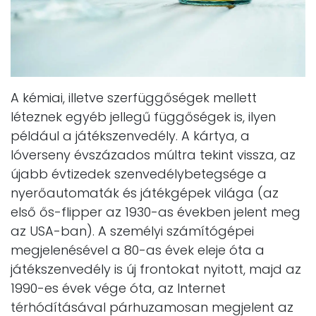
A kémiai, illetve szerfüggőségek mellett
léteznek egyéb jellegű függőségek is, ilyen
például a játékszenvedély. A kártya, a
lóverseny évszázados múltra tekint vissza, az
újabb évtizedek szenvedélybetegsége a
nyerőautomaták és játékgépek világa (az
első ős-flipper az 1930-as években jelent meg
az USA-ban). A személyi számítógépei
megjelenésével a 80-as évek eleje óta a
játékszenvedély is új frontokat nyitott, majd az
1990-es évek vége óta, az Internet
térhódításával párhuzamosan megjelent az