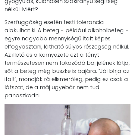
gyógyulás, különösen szakirányú segítség
nélkül. Miért?
Szerfüggőség esetén testi tolerancia
alakulhat ki. A beteg - például alkoholbeteg -
egyre nagyobb mennyiségű italt képes
elfogyasztani, látható súlyos részegség nélkül.
Az illető és a környezete ezt a tényt
természetesen nem fokozódó baj jelének látja,
sőt a beteg még büszke is bajára. "Jól bírja az
italt", mondják rá elismerőleg, pedig ez csak a
látszat, de a máj ugyebár nem tud
panaszkodni.