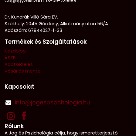
Cégjegyzékszám: 13-09-229988
Dr. Kundrák Villő Sára EV.
Székhely: 2045 Gárdony, Alkotmány utca 56/A
Adószám: 67844027-1-33
Termékek és Szolgáltatások
Kezdőlap
ÁSZF
Adatkezelés
Vásárlás mente
Kapcsolat
info@jogespszichologia.hu
Rólunk
A Jog és Pszichológia célja, hogy ismeretterjesztő