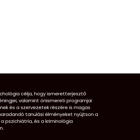
chológia célja, hogy ismeretterjesztő
éningjei, valamint önismereti programjai
ének és a szervezetek részére is magas
maradandó tanulási élményeket nyújtson a
 a pszichiátria, és a kriminológia
n.