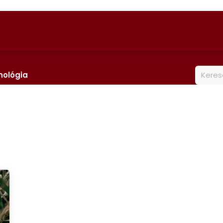
soportok
Termékek
Cikkek
hológia