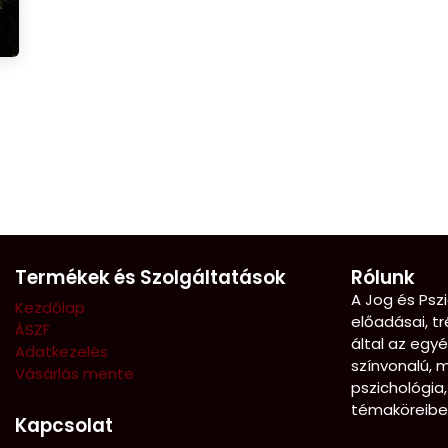
Termékek és Szolgáltatások
Rólunk
A Jog és Pszi
Kezdőlap
előadásai, tr
ÁSZF
által az egy
Adatkezelés
színvonalú, 
Vásárlás mente
pszichológia,
témaköreibe
Kapcsolat