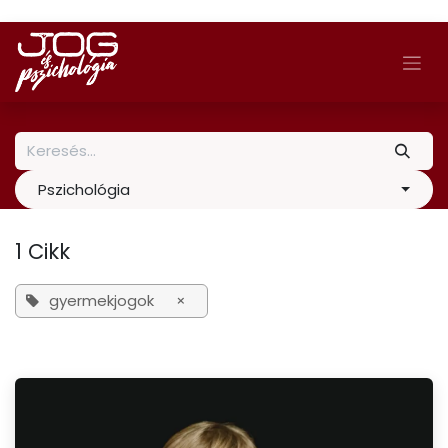
Skip to Content
Pszichológia
1 Cikk
gyermekjogok
×